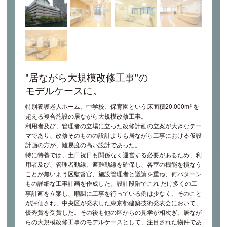
"居ながら大規模改修工事"の
モデルケースに。
特別養護老人ホーム、中学校、保育園という床面積20,000m² を
超える複合施設の居ながら大規模改修工事。
利用者及び、管理者の立場に立った改修計画の立案が大きなテー
マであり、改修そのものの設計よりも居ながら工事における仮設
計画の方が、難易度の高い設計であった。
特に特養では、土日祝日も関係なく運営する必要があるため、利
用者及び、管理者動線、避難動線を確保し、各室の機能を損なう
ことが無いよう区監督官、施設管理者と議論を重ね、何パターン
もの詳細な工事計画を作成した。設計段階でこれ だけ多くの工
事計画を立案し、順調に工事を行っている例は少なく、そのこと
が評価され、中央区が発表した東京都建築技術発表会において、
優秀賞を受賞した。その後も他の区からの見学が相次ぎ、居なが
らの大規模改修工事のモデルケースとして、注目された物件であ