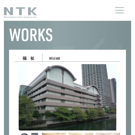
WORKS
福 祉
WELFARE