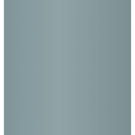
東北地方郵便局長会館
信越会館
日本郵便輸送(株)西新橋ビル（模様替）
静岡地方法務局沼津支局