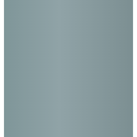
清水押切郵便局
大田鵜の木郵便局
大東錦郵便局
栗原郵便局
下川口郵便局