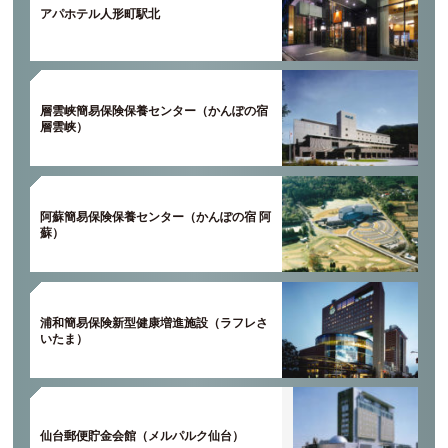
アパホテル人形町駅北
層雲峡簡易保険保養センター（かんぽの宿
層雲峡）
阿蘇簡易保険保養センター（かんぽの宿 阿
蘇）
浦和簡易保険新型健康増進施設（ラフレさ
いたま）
仙台郵便貯金会館（メルパルク仙台）