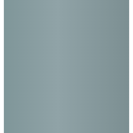
高圧空気貯気槽更新に向けた配置計画等検
討業務
小規模戸建郵便局店舗建設工事費算出及び
設計等
日本郵便（株）太陽光発電事業の報告書作
成業務
中央区特殊建築物（定期報告）
太陽光発電事業計画書作成に関する支援業
務
調布宇宙ｾﾝﾀｰ2m×2m遷音速風洞防音性能
検証等支援
全特六本木ビル（劣化調査・長期修繕計
画）