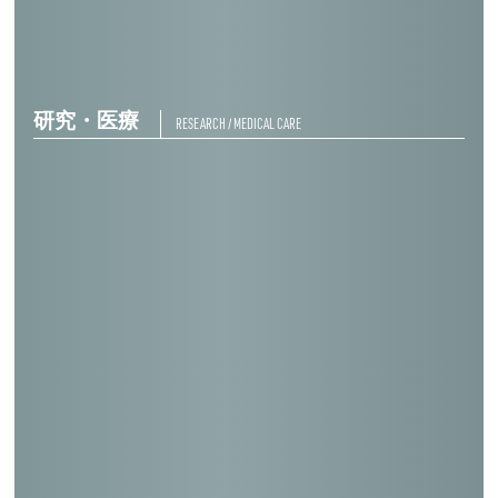
アネックススポーツランド（かんぽの宿
光）
研究・医療
RESEARCH / MEDICAL CARE
種子島宇宙センター第３衛星フェアリング
組立棟
岩尾整形外科病院
種子島宇宙センター第１衛星試験棟（増
築）