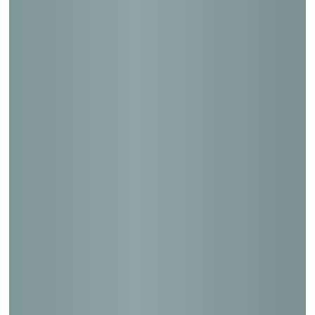
蒲生郵便局他１１３局（耐震診断）
横須賀長坂郵便局他７５局（耐震設計）
丸松陶器ビル（耐震診断）
新京成バス松戸営業所管理棟他２棟（耐震
設計）
川島ビル（耐震設計）
第一大門ビル（耐震診断）