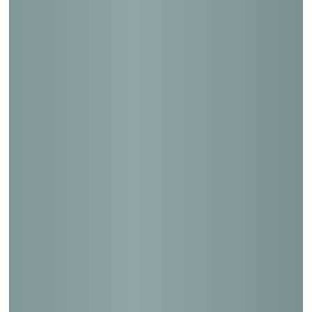
中央区立日本橋小学校等複合施設（大規模
改修）
月島特別出張所等複合施設（大規模改修）
大田区立森が崎保育園
長野県警察機動隊 潜水訓練槽
神奈川県警察犬 訓練所