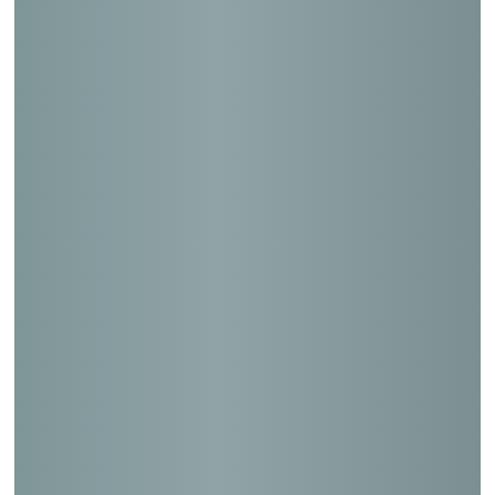
四街道もねの里郵便局
柏崎岩上郵便局
酒田寿町郵便局
富士富士岡郵便局