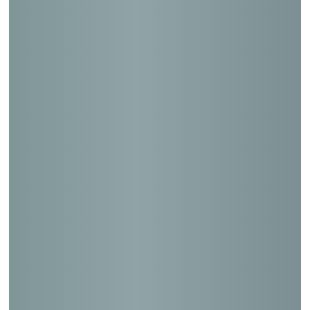
中央区立桜川敬老館等複合施設
西糀谷幸陽ホーム
中央区立マイホームはるみ等複合施設（大
規模改修）
練馬区立白百合福祉作業所（大規模改修）
大森西幸陽ホーム