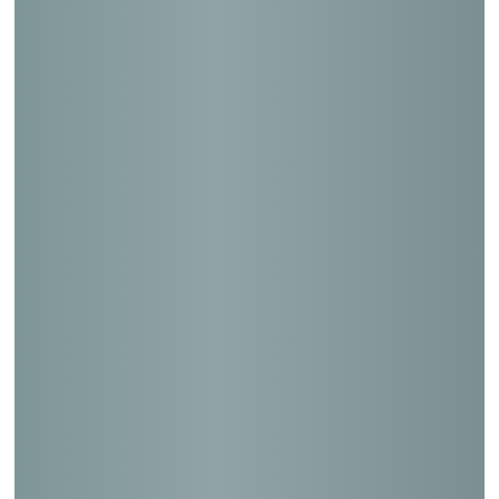
保坂ビル（耐震診断）
芦ノ湯郵便局他２９局緊急修繕工事（耐震
設計）
鷺沼南スカイマンション（耐震診断）
新小川町ビル（耐震診断）
鷺沼南スカイマンション（耐震診断）
志木ファイブハイツ（耐震診断）