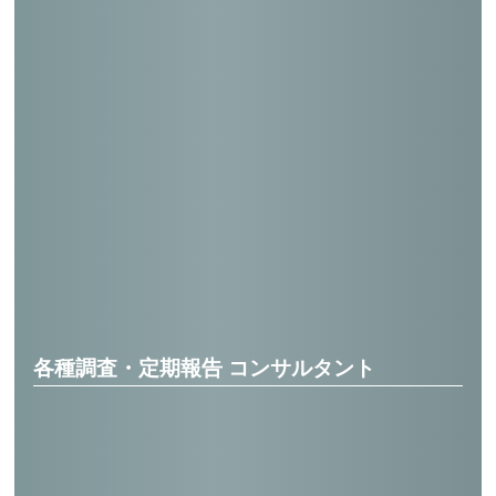
東京工業大学（田町）校舎実験棟他（耐震
設計）
水戸京成ホテル（耐震診断）
晴海中学校体育館非構造部材（耐震調査）
日本橋中学校体育館非構造部材（耐震調
査）
カトリックエスコラピアス修道会（耐震設
計）
各種調査・定期報告 コンサルタント
中央区建築設備等、特定建築点検報告