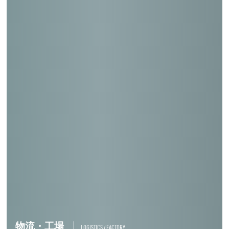
種子島宇宙センター第２衛星フェアリング
組立棟（増築）
筑波宇宙センター小型衛星試験棟（改修）
種子島宇宙センター宇宙科学技術館（増
築）
ＫＤＤ宮崎海底線中継所（新築／増築）
物流・工場
LOGISTICS / FACTORY