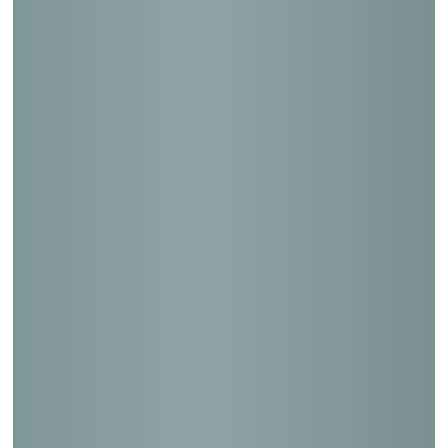
日本郵政グループ熊本ビル（耐震設計）
松戸郵便局（耐震設計）
秋津郵便局他２２局（耐震設計）
上九一色郵便局他１３局（耐震設計）
藤沢西富郵便局他１０局（耐震設計）
松戸北郵便局他１局（耐震診断）
日本郵政(株)近畿支社他２支社（耐震診
断）