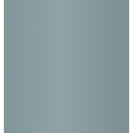
皇宮警察本部厩舎
茨城県警察学校体育館
スワンドーム（かんぽの宿 酒田）
静岡音楽館ＡＯＩ（静岡中央郵便局）