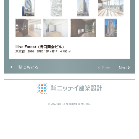
I live Forest（野口商会ビル）
東京都
2016
SRC 13F＋B1F
4,496 ㎡
一覧にもどる
Prev.
Next
© 2022 NITTEI KENCHIKU SEKKEI INC.