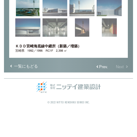
ＫＤＤ宮崎海底線中継所（新築／増築）
宮崎県
1992／1996
RC1F
2,398 ㎡
一覧にもどる
Prev.
Next
© 2022 NITTEI KENCHIKU SEKKEI INC.