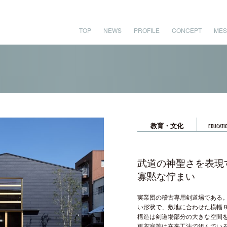
TOP
NEWS
PROFILE
CONCEPT
MES
教育・文化
EDUCATIO
武道の神聖さを表現
寡黙な佇まい
実業団の稽古専用剣道場である
い形状で、敷地に合わせた横幅
構造は剣道場部分の大きな空間
更衣室等は在来工法で組んでい