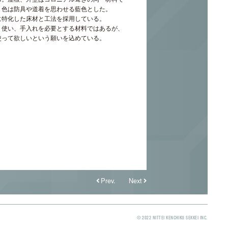
、色は防具や道着を思わせる藍色とした。
に特化した床材と工法を採用している。
く使い、手入れを必要とする材料ではあるが、
使って欲しいという願いを込めている。
Prev.
Next
© 2022 NITTEI KENCHIKU SEKKEI INC.