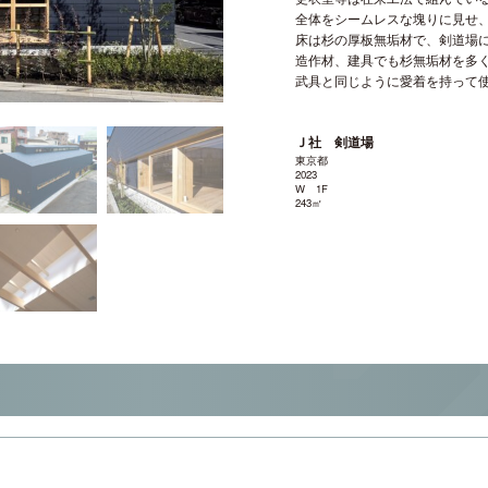
全体をシームレスな塊りに見せ
床は杉の厚板無垢材で、剣道場
造作材、建具でも杉無垢材を多
武具と同じように愛着を持って
Ｊ社 剣道場
東京都
2023
W 1F
243㎡