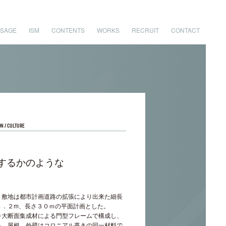
SAGE
ISM
CONTENTS
WORKS
RECRUIT
CONTACT
N / CULTURE
するかのような
。敷地は都市計画道路の拡張により出来た細長
８．２m、長さ３０ｍの平面計画とした。
を大断面集成材による門型フレームで構成し、
る。屋根、外壁はコロニアル葺きの同一材料で