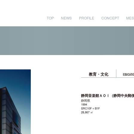
TOP
NEWS
PROFILE
CONCEPT
MES
教育・文化
EDUCATIO
静岡音楽館ＡＯＩ（静岡中央郵
静岡県
1994
SRC10F＋B1F
28,867 ㎡