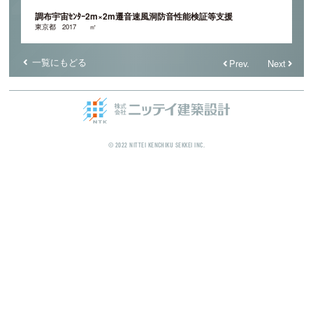
調布宇宙ｾﾝﾀｰ2m×2m遷音速風洞防音性能検証等支援
東京都
2017
㎡
一覧にもどる
Prev.
Next
© 2022 NITTEI KENCHIKU SEKKEI INC.