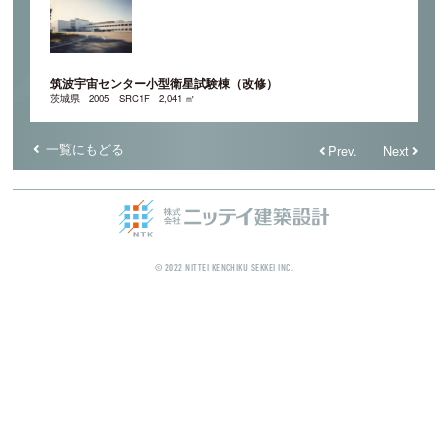
筑波宇宙センター小型衛星試験棟（改修）
茨城県
2005
SRC1F
2,041 ㎡
一覧にもどる
Prev.
Next
© 2022 NITTEI KENCHIKU SEKKEI INC.