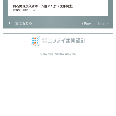
白石簡保加入者ホーム他２１所（改修調査）
宮城県
2004
㎡
一覧にもどる
Prev.
Next
© 2022 NITTEI KENCHIKU SEKKEI INC.