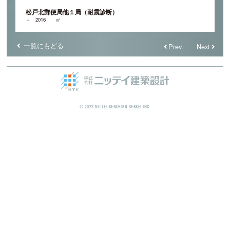
松戸北郵便局他１局（耐震診断）
－
2016
㎡
一覧にもどる
Prev.
Next
© 2022 NITTEI KENCHIKU SEKKEI INC.