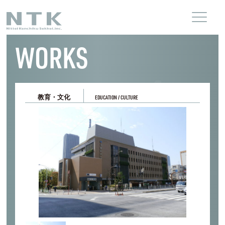
WORKS
教育・文化
EDUCATION / CULTURE