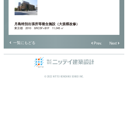
月島特別出張所等複合施設（大規模改修）
東京都
2010
SRC5F+B1F
11,045 ㎡
一覧にもどる
Prev.
Next
© 2022 NITTEI KENCHIKU SEKKEI INC.