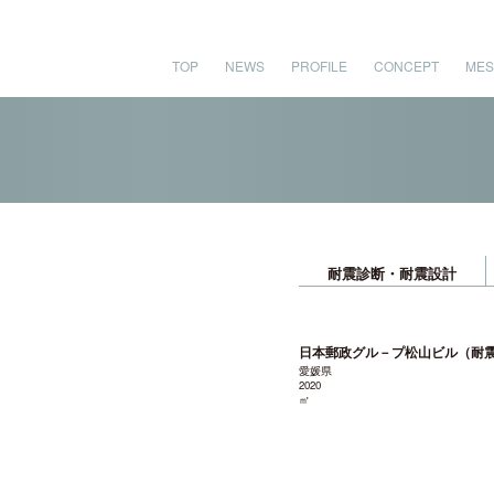
TOP
NEWS
PROFILE
CONCEPT
MES
耐震診断・耐震設計
日本郵政グル－プ松山ビル（耐
愛媛県
2020
㎡