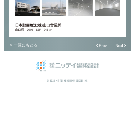
日本郵便輸送(株)山口営業所
山口県
2016
S3F
946 ㎡
一覧にもどる
Prev.
Next
© 2022 NITTEI KENCHIKU SEKKEI INC.