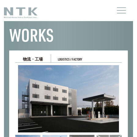
WORKS
物流・工場
LOGISTICS / FACTORY