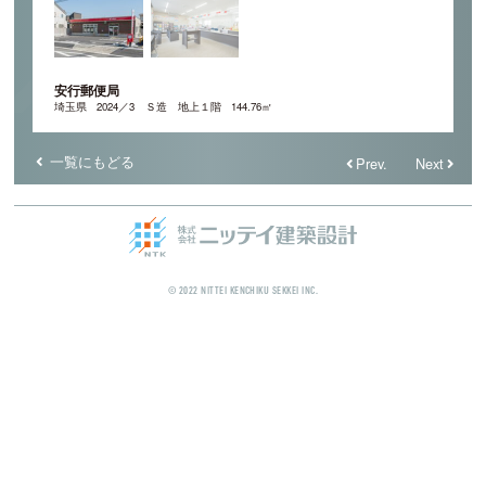
安行郵便局
埼玉県
2024／3
Ｓ造 地上１階
144.76㎡
一覧にもどる
Prev.
Next
© 2022 NITTEI KENCHIKU SEKKEI INC.