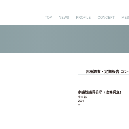
TOP
NEWS
PROFILE
CONCEPT
MES
各種調査・定期報告 コン
参議院議長公邸（改修調査）
東京都
2004
㎡